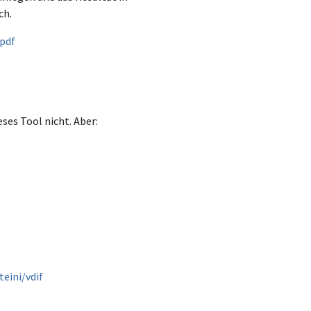
ch.
pdf
eses Tool nicht. Aber:
eini/vdif