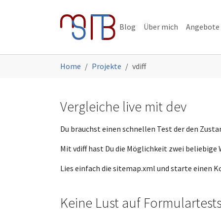
Skip to main navigation
Skip to main content
Skip to page footer
Blog
Über mich
Angebote
You are here:
Home
Projekte
vdiff
Vergleiche live mit dev
Du brauchst einen schnellen Test der den Zusta
Mit vdiff hast Du die Möglichkeit zwei beliebige
Lies einfach die sitemap.xml und starte einen Ko
Keine Lust auf Formulartest