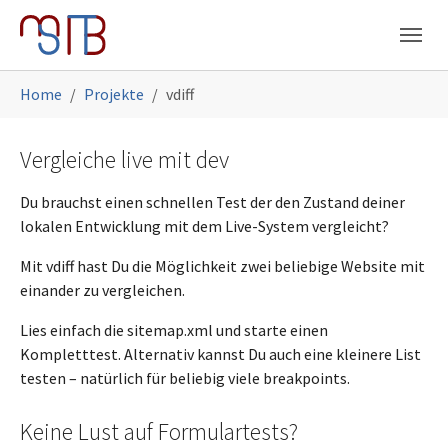
Skip to main navigation
Skip to main content
Skip to page footer
You are here:
Home
Projekte
vdiff
Vergleiche live mit dev
Du brauchst einen schnellen Test der den Zustand deiner
lokalen Entwicklung mit dem Live-System vergleicht?
Mit vdiff hast Du die Möglichkeit zwei beliebige Website mit
einander zu vergleichen.
Lies einfach die sitemap.xml und starte einen
Kompletttest. Alternativ kannst Du auch eine kleinere List
testen – natürlich für beliebig viele breakpoints.
Keine Lust auf Formulartests?