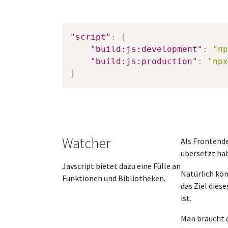
"script"
:
{
"build:js:development"
:
"np
"build:js:production"
:
"npx
}
Watcher
Als Frontend
übersetzt hab
Javscript bietet dazu eine Fülle an
Natürlich kön
Funktionen und Bibliotheken.
das Ziel dies
ist.
Man braucht 