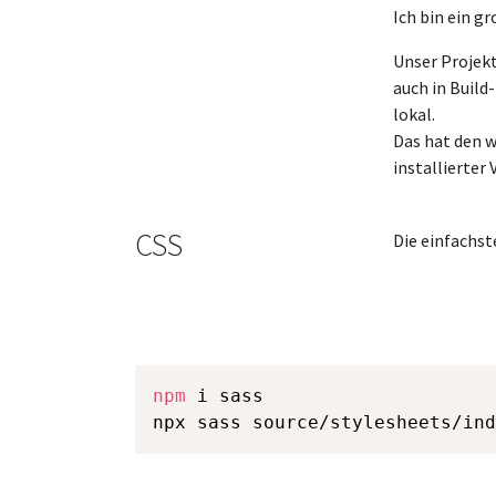
Ich bin ein g
Unser Projekt
auch in Build
lokal.
Das hat den w
installierter
CSS
Die einfachst
npm
 i sass
