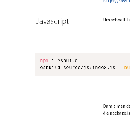
https://sass
Javascript
Um schnell Ja
npm
 i esbuild

esbuild source/js/index.js 
--bu
Damit man das
die package.js