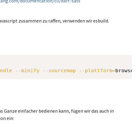
-lang.com/documentation/cli/dart-sass
vascript zusammen zu raffen, verwenden wir esbuild.
ndle
--minify
--sourcemap
--plattform
=
browse
 Ganze einfacher bedienen kann, fügen wir das auch in
on ein: