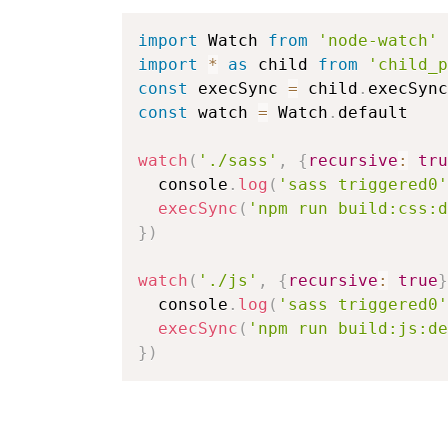
import
 Watch 
from
'node-watch'
import
*
as
 child 
from
'child_p
const
 execSync 
=
 child
.
const
 watch 
=
 Watch
.
default

watch
(
'./sass'
,
{
recursive
:
tru
  console
.
log
(
'sass triggered0'
execSync
(
'npm run build:css:d
}
)
watch
(
'./js'
,
{
recursive
:
true
}
  console
.
log
(
'sass triggered0'
execSync
(
'npm run build:js:de
}
)