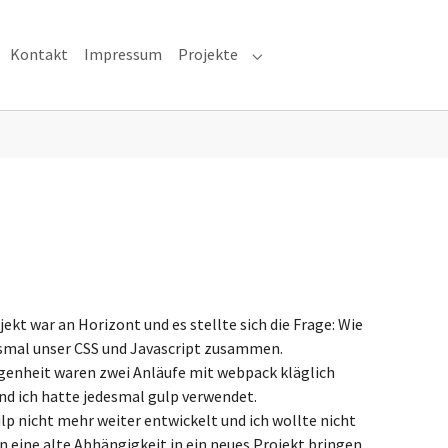
Kontakt
Impressum
Projekte
Submenu for "Projekte"
jekt war an Horizont und es stellte sich die Frage: Wie
esmal unser CSS und Javascript zusammen.
ngenheit waren zwei Anläufe mit webpack kläglich
nd ich hatte jedesmal gulp verwendet.
ulp nicht mehr weiter entwickelt und ich wollte nicht
in eine alte Abhängigkeit in ein neues Projekt bringen