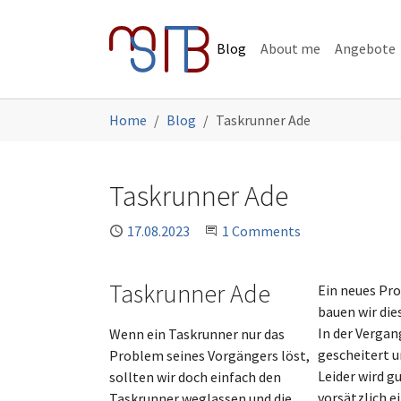
Skip to main navigation
Skip to main content
Skip to page footer
Blog
About me
Angebote
You are here:
Home
Blog
Taskrunner Ade
Taskrunner Ade
Published
17.08.2023
Join the Conversation
1 Comments
Taskrunner Ade
Ein neues Pro
bauen wir di
In der Verga
Wenn ein Taskrunner nur das
gescheitert u
Problem seines Vorgängers löst,
Leider wird g
sollten wir doch einfach den
vorsätzlich e
Taskrunner weglassen und die