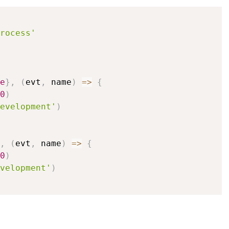
rocess'
e
}
,
(
evt
,
 name
)
=>
{
0
)
evelopment'
)
,
(
evt
,
 name
)
=>
{
0
)
velopment'
)