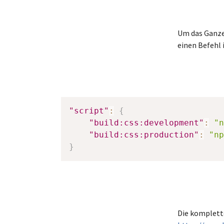
Um das Ganze
einen Befehl 
"script"
:
{
"build:css:development"
:
"n
"build:css:production"
:
"np
}
Die komplett