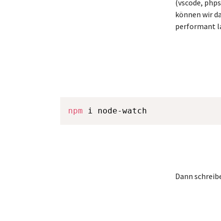
(vscode, phps
können wir d
performant l
npm
 i node-watch
Dann schreibe