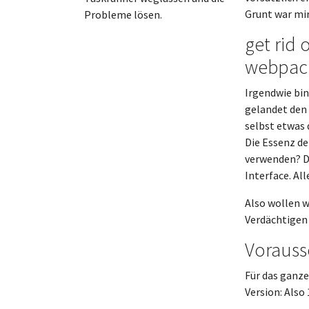
Grunt war mir
Probleme lösen.
get rid 
webpac
Irgendwie bin
gelandet den 
selbst etwas 
Die Essenz d
verwenden? Di
Interface. Al
Also wollen w
Verdächtigen
Voraus
Für das ganze
Version: Also 